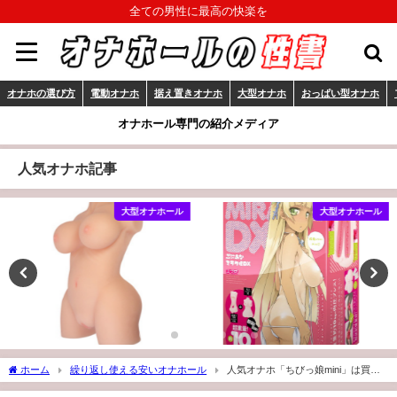
全ての男性に最高の快楽を
オナホの選び方
電動オナホ
据え置きオナホ
大型オナホ
おっぱい型オナホ
オナホール専門の紹介メディア
人気オナホ記事
大型オナホール
大型オナホール
ホーム
繰り返し使える安いオナホール
人気オナホ「ちびっ娘mini」は買う
べき？詳細や口コミなど！